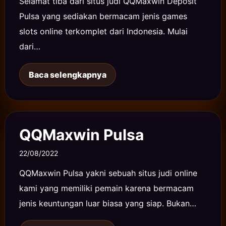
Selamat tiba dari situs judi QQMaxwin Deposit
Pulsa yang sediakan bermacam jenis games
slots online terkomplet dari Indonesia. Mulai
dari…
Baca selengkapnya
QQMaxwin Pulsa
22/08/2022
QQMaxwin Pulsa yakni sebuah situs judi online
kami yang memiliki pemain karena bermacam
jenis keuntungan luar biasa yang siap. Bukan…