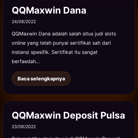
QQMaxwin Dana
24/08/2022
QQMaxwin Dana adalah salah situs judi slots
online yang telah punyai sertifikat sah dari
instansi spesifik. Sertifikat itu sangat
berfaedah…
Baca selengkapnya
QQMaxwin Deposit Pulsa
23/08/2022