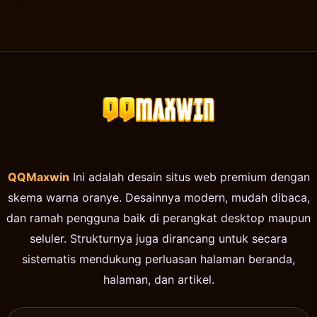
QQMaxwin
Ini adalah desain situs web premium dengan
skema warna oranye. Desainnya modern, mudah dibaca,
dan ramah pengguna baik di perangkat desktop maupun
seluler. Strukturnya juga dirancang untuk secara
sistematis mendukung perluasan halaman beranda,
halaman, dan artikel.