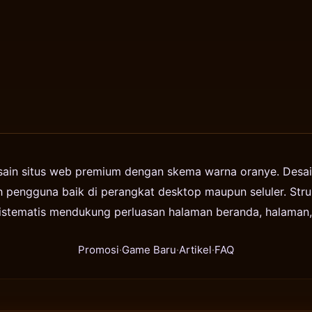
esain situs web premium dengan skema warna oranye. Desa
 pengguna baik di perangkat desktop maupun seluler. Stru
istematis mendukung perluasan halaman beranda, halaman, 
Promosi
·
Game Baru
·
Artikel
·
FAQ