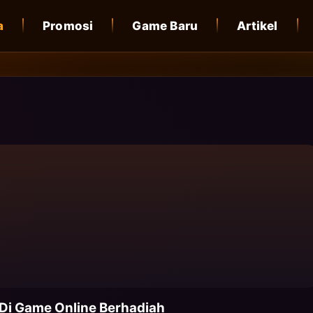
a
Promosi
Game Baru
Artikel
Di Game Online Berhadiah