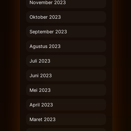
November 2023
Oktober 2023
September 2023
Agustus 2023
Juli 2023
Juni 2023
Mei 2023
April 2023
Maret 2023