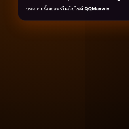
บทความนี้เผยแพร่ในเว็บไซต์
QQMaxwin