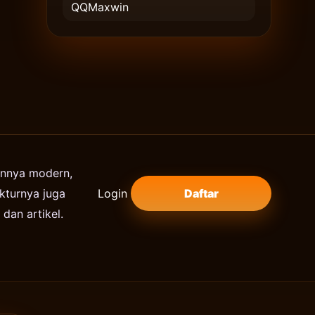
QQMaxwin
innya modern,
kturnya juga
Login
Daftar
dan artikel.