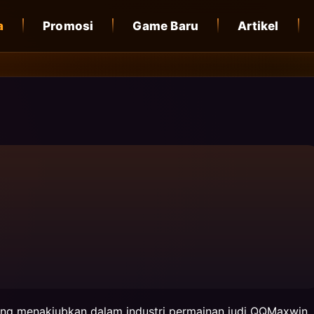
a
Promosi
Game Baru
Artikel
yang menakjubkan dalam industri permainan judi
QQMaxwin