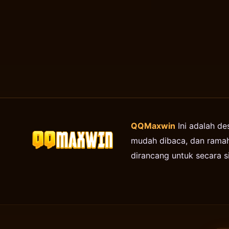
QQMaxwin
Ini adalah d
mudah dibaca, dan ramah
dirancang untuk secara s