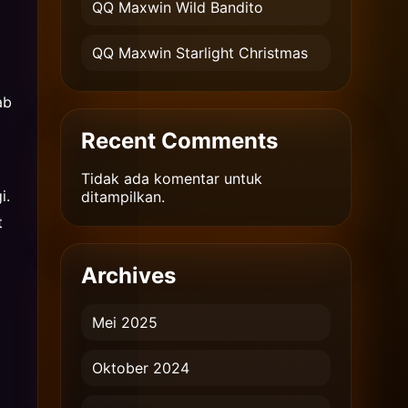
QQ Maxwin Wild Bandito
QQ Maxwin Starlight Christmas
ab
Recent Comments
Tidak ada komentar untuk
i.
ditampilkan.
t
Archives
Mei 2025
Oktober 2024