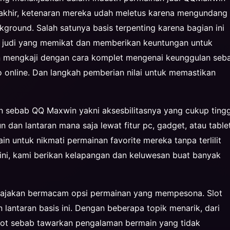
rakhir, ketenaran mereka udah meletus karena mengundang
ground. Salah satunya basis terpenting karena bagian ini
n judi yang memikat dan memberikan keuntungan untuk
akan mengkaji dengan cara komplet mengenai keunggulan seb
 online. Dan langkah pemberian nilai untuk memastikan
in sebab
QQ Maxwin
yakni aksesbilitasnya yang cukup tingg
 dan lantaran mana saja lewat fitur pc, gadget, atau table
 untuk nikmati permainan favorite mereka tanpa terlilit
 ini, kami berikan kelapangan dan keluwesan buat banyak
jajakan bermacam opsi permainan yang mempesona. Slot
 lantaran basis ini. Dengan beberapa topik menarik, dari
slot sebab tawarkan pengalaman bermain yang tidak