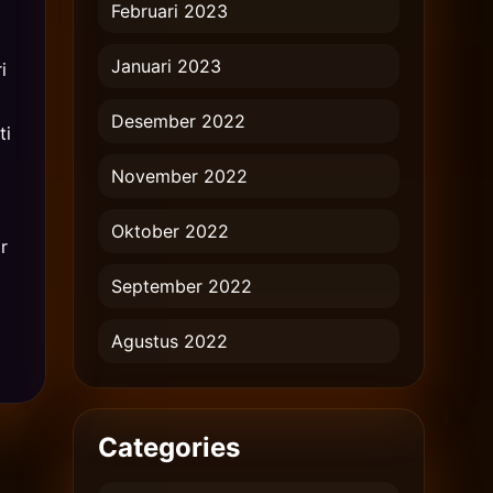
Februari 2023
Januari 2023
ri
Desember 2022
ti
November 2022
Oktober 2022
r
September 2022
Agustus 2022
Categories