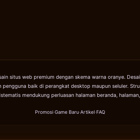
esain situs web premium dengan skema warna oranye. Desa
 pengguna baik di perangkat desktop maupun seluler. Stru
istematis mendukung perluasan halaman beranda, halaman, 
Promosi
·
Game Baru
·
Artikel
·
FAQ