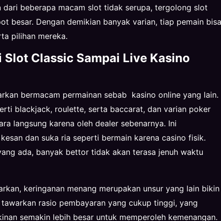
 dari beberapa macam slot tidak serupa, tergolong slot
ekpot besar. Dengan demikian banyak varian, tiap pemain bis
ta pilihan mereka.
Slot Classic Sampai Live Kasino
arkan bermacam permainan sebab kasino online yang lain.
rti blackjack, roulette, serta baccarat, dan varian poker
ara langsung karena oleh dealer sebenarnya. Ini
san dan suka ria seperti bermain karena casino fisik.
ang ada, banyak bettor tidak akan terasa jenuh waktu
rkan, keringanan menang merupakan unsur yang lain bikin
ini tawarkan rasio pembayaran yang cukup tinggi, yang
nan semakin lebih besar untuk memperoleh kemenangan.