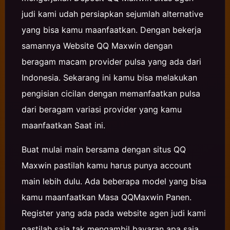
judi kami udah persiapkan sejumlah alternative
yang bisa kamu maanfaatkan. Dengan bekerja
samannya Website QQ Maxwin dengan
beragam macam provider pulsa yang ada dari
Indonesia. Sekarang ini kamu bisa melakukan
pengisian cicilan dengan memanfaatkan pulsa
dari beragam variasi provider yang kamu
maanfaatkan Saat ini.
Buat mulai main bersama dengan situs QQ
Maxwin pastilah kamu harus punya account
main lebih dulu. Ada beberapa model yang bisa
kamu maanfaatkan Masa QQMaxwin Panen.
Register yang ada pada website agen judi kami
pastilah saja tak mengambil bayaran apa saja