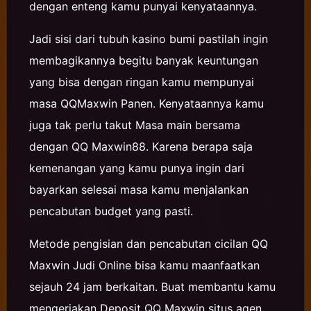
dengan enteng kamu punyai kenyataannya.
Jadi sisi dari tubuh kasino bumi pastilah ingin
membagikannya begitu banyak keuntungan
yang bisa dengan ringan kamu mempunyai
masa QQMaxwin Panen. Kenyataannya kamu
juga tak perlu takut Masa main bersama
dengan QQ Maxwin88. Karena berapa saja
kemenangan yang kamu punya ingin dari
bayarkan selesai masa kamu menjalankan
pencabutan budget yang pasti.
Metode pengisian dan pencabutan cicilan QQ
Maxwin Judi Online bisa kamu maanfaatkan
sejauh 24 jam berkaitan. Buat membantu kamu
mengerjakan Deposit QQ Maxwin situs agen