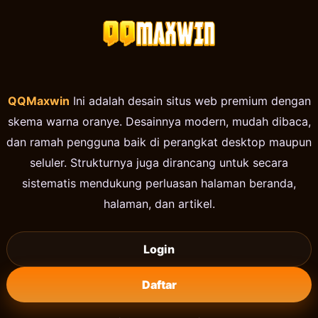
QQMaxwin
Ini adalah desain situs web premium dengan
skema warna oranye. Desainnya modern, mudah dibaca,
dan ramah pengguna baik di perangkat desktop maupun
seluler. Strukturnya juga dirancang untuk secara
sistematis mendukung perluasan halaman beranda,
halaman, dan artikel.
Login
Daftar