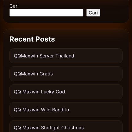
Cari
Cari
Recent Posts
QQMaxwin Server Thailand
QQMaxwin Gratis
QQ Maxwin Lucky God
QQ Maxwin Wild Bandito
QQ Maxwin Starlight Christmas