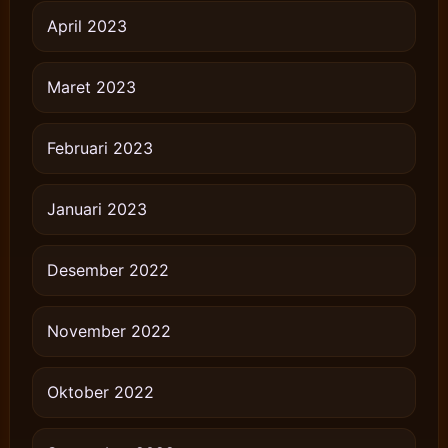
April 2023
Maret 2023
Februari 2023
Januari 2023
Desember 2022
November 2022
Oktober 2022