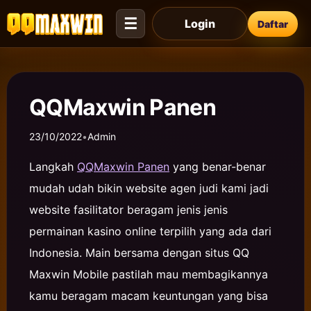
☰
Login
Daftar
QQMaxwin Panen
23/10/2022
•
Admin
Langkah
QQMaxwin Panen
yang benar-benar
mudah udah bikin website agen judi kami jadi
website fasilitator beragam jenis jenis
permainan kasino online terpilih yang ada dari
Indonesia. Main bersama dengan situs QQ
Maxwin Mobile pastilah mau membagikannya
kamu beragam macam keuntungan yang bisa