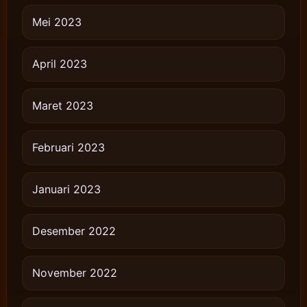
Mei 2023
April 2023
Maret 2023
Februari 2023
Januari 2023
Desember 2022
November 2022