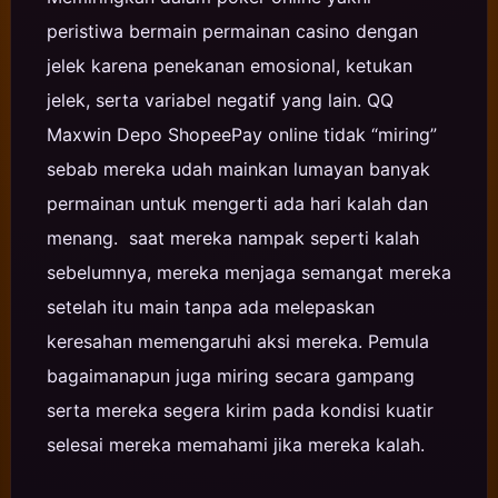
peristiwa bermain permainan casino dengan
jelek karena penekanan emosional, ketukan
jelek, serta variabel negatif yang lain. QQ
Maxwin Depo ShopeePay online tidak “miring”
sebab mereka udah mainkan lumayan banyak
permainan untuk mengerti ada hari kalah dan
menang. saat mereka nampak seperti kalah
sebelumnya, mereka menjaga semangat mereka
setelah itu main tanpa ada melepaskan
keresahan memengaruhi aksi mereka. Pemula
bagaimanapun juga miring secara gampang
serta mereka segera kirim pada kondisi kuatir
selesai mereka memahami jika mereka kalah.