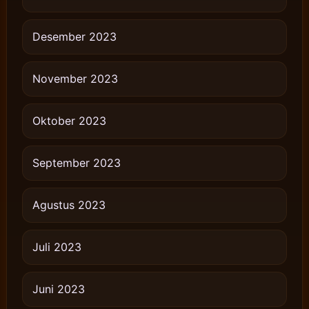
Desember 2023
November 2023
Oktober 2023
September 2023
Agustus 2023
Juli 2023
Juni 2023