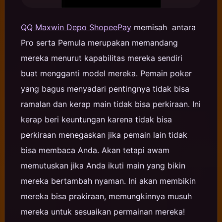
QQ Maxwin Depo ShopeePay
memisah antara
Pro serta Pemula merupakan memandang
mereka menurut kapabilitas mereka sendiri
buat mengganti model mereka. Pemain poker
yang bagus menyadari pentingnya tidak bisa
ramalan dan kerap main tidak bisa perkiraan. Ini
kerap beri keuntungan karena tidak bisa
perkiraan menegaskan jika pemain lain tidak
bisa membaca Anda. Akan tetapi awam
memutuskan jika Anda ikuti main yang bikin
mereka bertambah nyaman. Ini akan membikin
mereka bisa prakiraan, memungkinnya musuh
mereka untuk sesuaikan permainan mereka!