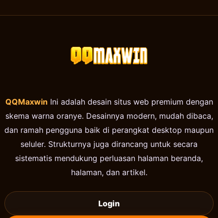
QQMaxwin
Ini adalah desain situs web premium dengan
skema warna oranye. Desainnya modern, mudah dibaca,
dan ramah pengguna baik di perangkat desktop maupun
seluler. Strukturnya juga dirancang untuk secara
sistematis mendukung perluasan halaman beranda,
halaman, dan artikel.
Login